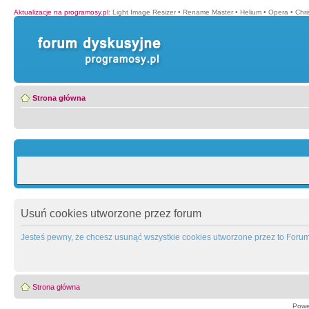
Aktualizacje na programosy.pl
:
Light Image Resizer
•
Rename Master
•
Helium
•
Opera
•
Chr
Strona główna
Usuń cookies utworzone przez forum
Jesteś pewny, że chcesz usunąć wszystkie cookies utworzone przez to Foru
Strona główna
Powe