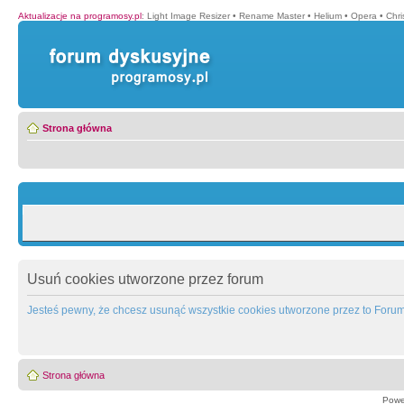
Aktualizacje na programosy.pl
:
Light Image Resizer
•
Rename Master
•
Helium
•
Opera
•
Chr
Strona główna
Usuń cookies utworzone przez forum
Jesteś pewny, że chcesz usunąć wszystkie cookies utworzone przez to Foru
Strona główna
Powe