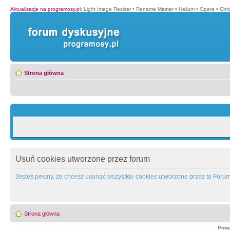
Aktualizacje na programosy.pl
:
Light Image Resizer
•
Rename Master
•
Helium
•
Opera
•
Chr
Strona główna
Usuń cookies utworzone przez forum
Jesteś pewny, że chcesz usunąć wszystkie cookies utworzone przez to Foru
Strona główna
Powe