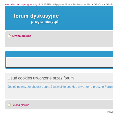
Aktualizacje na programosy.pl
:
SUPERAntiSpyware Free
•
MailWasher Pro
•
GS-Calc
•
GS-B
Strona główna
Usuń cookies utworzone przez forum
Jesteś pewny, że chcesz usunąć wszystkie cookies utworzone przez to Foru
Strona główna
Powe