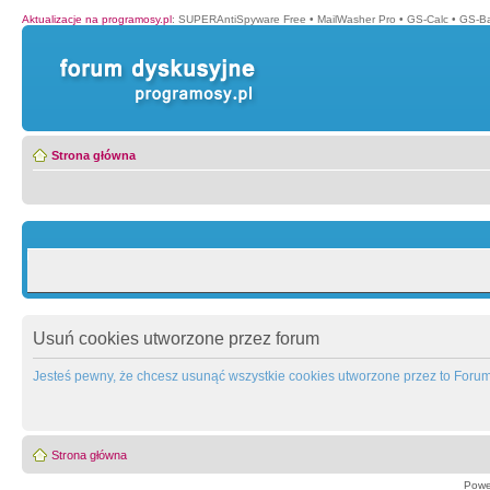
Aktualizacje na programosy.pl
:
SUPERAntiSpyware Free
•
MailWasher Pro
•
GS-Calc
•
GS-B
Strona główna
Usuń cookies utworzone przez forum
Jesteś pewny, że chcesz usunąć wszystkie cookies utworzone przez to Foru
Strona główna
Powe