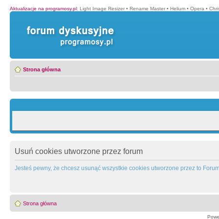
Aktualizacje na programosy.pl
:
Light Image Resizer
•
Rename Master
•
Helium
•
Opera
•
Chr
Strona główna
Usuń cookies utworzone przez forum
Jesteś pewny, że chcesz usunąć wszystkie cookies utworzone przez to Foru
Strona główna
Powe