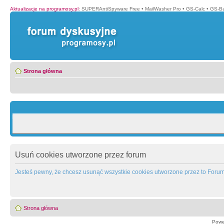
Aktualizacje na programosy.pl
:
SUPERAntiSpyware Free
•
MailWasher Pro
•
GS-Calc
•
GS-B
Strona główna
Usuń cookies utworzone przez forum
Jesteś pewny, że chcesz usunąć wszystkie cookies utworzone przez to Foru
Strona główna
Powe