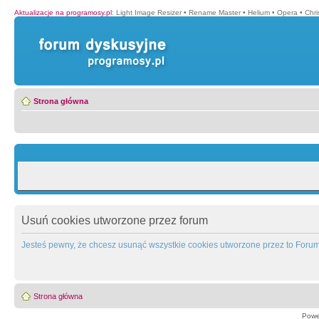
Aktualizacje na programosy.pl
:
Light Image Resizer
•
Rename Master
•
Helium
•
Opera
•
Chr
Strona główna
Usuń cookies utworzone przez forum
Jesteś pewny, że chcesz usunąć wszystkie cookies utworzone przez to Foru
Strona główna
Powe