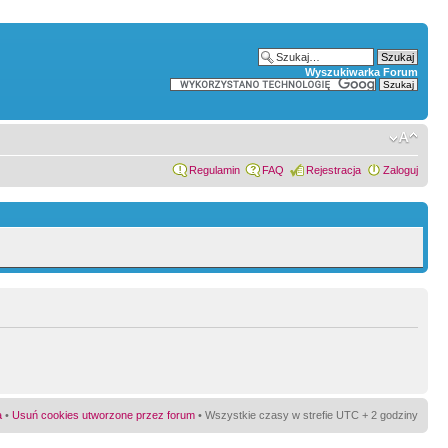
Wyszukiwarka Forum
Regulamin
FAQ
Rejestracja
Zaloguj
a
•
Usuń cookies utworzone przez forum
• Wszystkie czasy w strefie UTC + 2 godziny