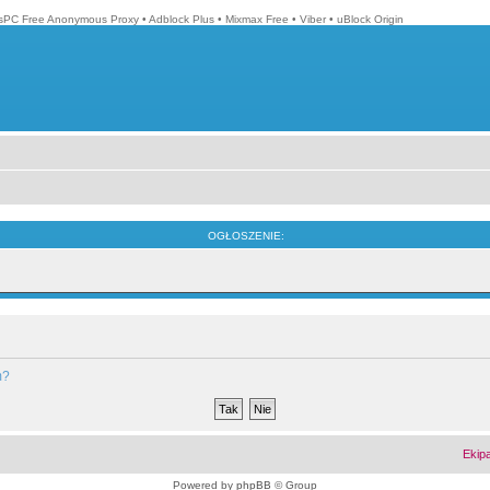
isPC Free Anonymous Proxy
•
Adblock Plus
•
Mixmax Free
•
Viber
•
uBlock Origin
OGŁOSZENIE:
m?
Ekip
Powered by
phpBB
© Group