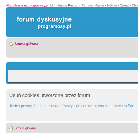
Aktualizacje na programosy.pl
:
Light Image Resizer
•
Rename Master
•
Helium
•
Opera
•
Chr
Strona główna
Usuń cookies utworzone przez forum
Jesteś pewny, że chcesz usunąć wszystkie cookies utworzone przez to Foru
Strona główna