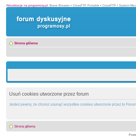
Aktualizacje na programosy.pl
:
Brave Browser
•
CrossFTP Portable
•
CrossFTP
•
System Mec
Strona główna
Usuń cookies utworzone przez forum
Jesteś pewny, że chcesz usunąć wszystkie cookies utworzone przez to Foru
Strona główna
Powe