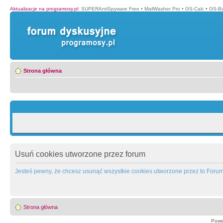
Aktualizacje na programosy.pl
:
SUPERAntiSpyware Free
•
MailWasher Pro
•
GS-Calc
•
GS-B
Strona główna
Usuń cookies utworzone przez forum
Jesteś pewny, że chcesz usunąć wszystkie cookies utworzone przez to Foru
Strona główna
Powe