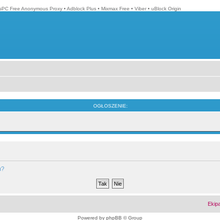
isPC Free Anonymous Proxy
•
Adblock Plus
•
Mixmax Free
•
Viber
•
uBlock Origin
OGŁOSZENIE:
m?
Ekip
Powered by
phpBB
© Group