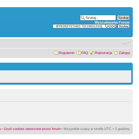
Wyszukiwarka Forum
Regulamin
FAQ
Rejestracja
Zaloguj
a
•
Usuń cookies utworzone przez forum
• Wszystkie czasy w strefie UTC + 2 godziny