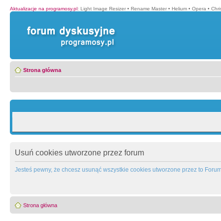
Aktualizacje na programosy.pl
:
Light Image Resizer
•
Rename Master
•
Helium
•
Opera
•
Chr
Strona główna
Usuń cookies utworzone przez forum
Jesteś pewny, że chcesz usunąć wszystkie cookies utworzone przez to Foru
Strona główna