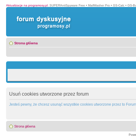
Aktualizacje na programosy.pl
:
SUPERAntiSpyware Free
•
MailWasher Pro
•
GS-Calc
•
GS-B
Strona główna
Usuń cookies utworzone przez forum
Jesteś pewny, że chcesz usunąć wszystkie cookies utworzone przez to Foru
Strona główna
Powe