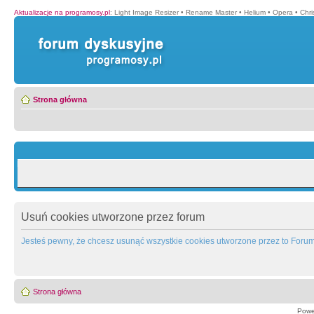
Aktualizacje na programosy.pl
:
Light Image Resizer
•
Rename Master
•
Helium
•
Opera
•
Chr
Strona główna
Usuń cookies utworzone przez forum
Jesteś pewny, że chcesz usunąć wszystkie cookies utworzone przez to Foru
Strona główna
Powe