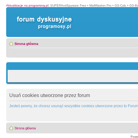
Aktualizacje na programosy.pl
:
SUPERAntiSpyware Free
•
MailWasher Pro
•
GS-Calc
•
GS-B
Strona główna
Usuń cookies utworzone przez forum
Jesteś pewny, że chcesz usunąć wszystkie cookies utworzone przez to Foru
Strona główna
Powe