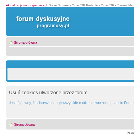
Aktualizacje na programosy.pl
:
Brave Browser
•
CrossFTP Portable
•
CrossFTP
•
System Mec
Strona główna
Usuń cookies utworzone przez forum
Jesteś pewny, że chcesz usunąć wszystkie cookies utworzone przez to Foru
Strona główna
Powe