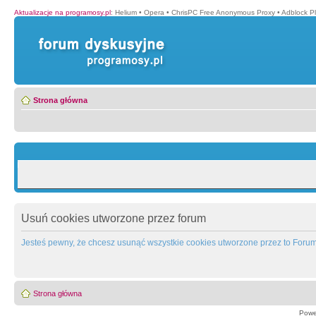
Aktualizacje na programosy.pl
:
Helium
•
Opera
•
ChrisPC Free Anonymous Proxy
•
Adblock P
Strona główna
Usuń cookies utworzone przez forum
Jesteś pewny, że chcesz usunąć wszystkie cookies utworzone przez to Foru
Strona główna
Powe