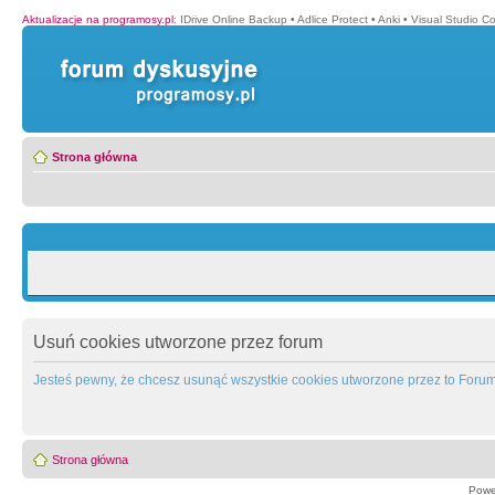
Aktualizacje na programosy.pl
:
IDrive Online Backup
•
Adlice Protect
•
Anki
•
Visual Studio C
Strona główna
Usuń cookies utworzone przez forum
Jesteś pewny, że chcesz usunąć wszystkie cookies utworzone przez to Foru
Strona główna
Powe