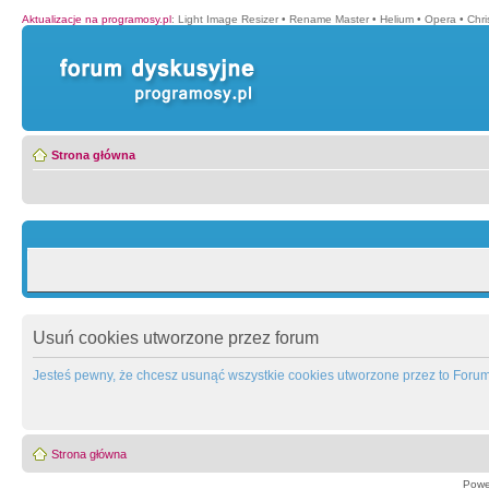
Aktualizacje na programosy.pl
:
Light Image Resizer
•
Rename Master
•
Helium
•
Opera
•
Chr
Strona główna
Usuń cookies utworzone przez forum
Jesteś pewny, że chcesz usunąć wszystkie cookies utworzone przez to Foru
Strona główna
Powe