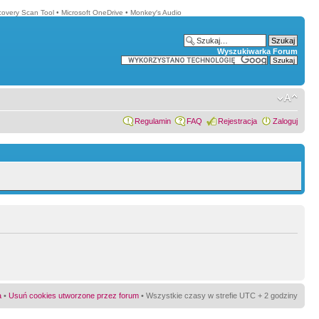
covery Scan Tool
•
Microsoft OneDrive
•
Monkey′s Audio
Wyszukiwarka Forum
Regulamin
FAQ
Rejestracja
Zaloguj
a
•
Usuń cookies utworzone przez forum
• Wszystkie czasy w strefie UTC + 2 godziny