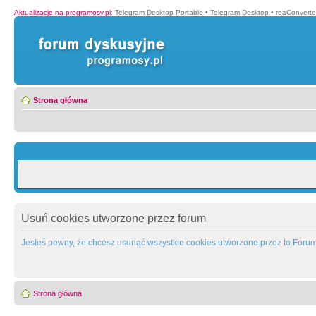
Aktualizacje na programosy.pl
:
Telegram Desktop Portable
•
Telegram Desktop
•
reaConverter
Strona główna
Usuń cookies utworzone przez forum
Jesteś pewny, że chcesz usunąć wszystkie cookies utworzone przez to Foru
Strona główna