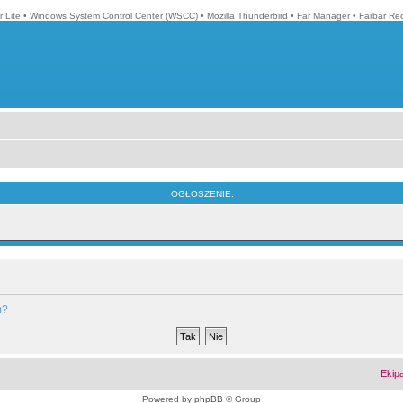
 Lite
•
Windows System Control Center (WSCC)
•
Mozilla Thunderbird
•
Far Manager
•
Farbar Re
OGŁOSZENIE:
m?
Ekip
Powered by
phpBB
© Group