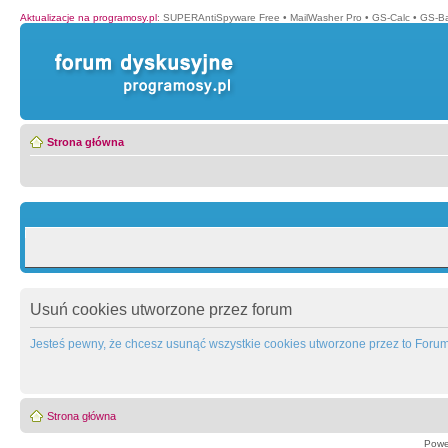
Aktualizacje na programosy.pl
:
SUPERAntiSpyware Free
•
MailWasher Pro
•
GS-Calc
•
GS-B
Strona główna
Usuń cookies utworzone przez forum
Jesteś pewny, że chcesz usunąć wszystkie cookies utworzone przez to Foru
Strona główna
Powe