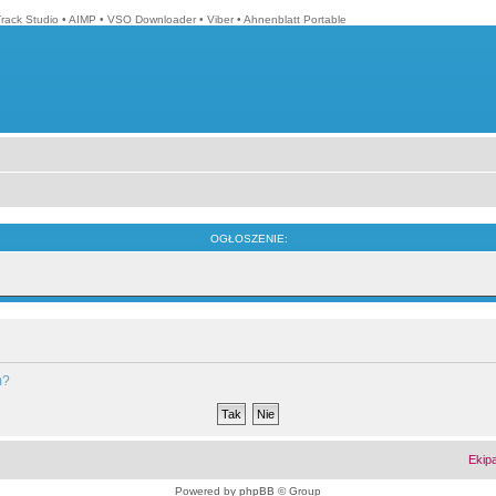
Track Studio
•
AIMP
•
VSO Downloader
•
Viber
•
Ahnenblatt Portable
OGŁOSZENIE:
m?
Ekip
Powered by
phpBB
© Group