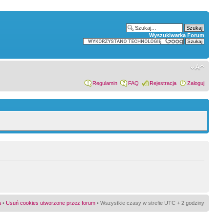
Wyszukiwarka Forum
Regulamin
FAQ
Rejestracja
Zaloguj
a
•
Usuń cookies utworzone przez forum
• Wszystkie czasy w strefie UTC + 2 godziny