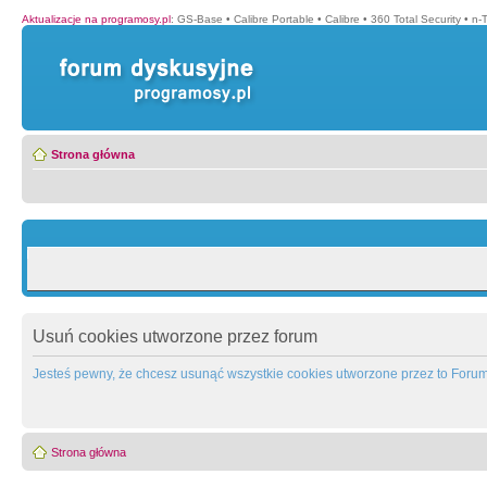
Aktualizacje na programosy.pl
:
GS-Base
•
Calibre Portable
•
Calibre
•
360 Total Security
•
n-
Strona główna
Usuń cookies utworzone przez forum
Jesteś pewny, że chcesz usunąć wszystkie cookies utworzone przez to Foru
Strona główna