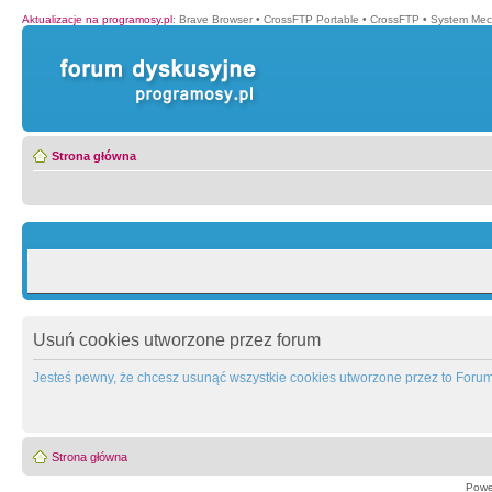
Aktualizacje na programosy.pl
:
Brave Browser
•
CrossFTP Portable
•
CrossFTP
•
System Mec
Strona główna
Usuń cookies utworzone przez forum
Jesteś pewny, że chcesz usunąć wszystkie cookies utworzone przez to Foru
Strona główna
Powe