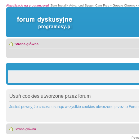
Aktualizacje na programosy.pl
:
Zero Install
•
Advanced SystemCare Free
•
Google Chrome
•
Strona główna
Usuń cookies utworzone przez forum
Jesteś pewny, że chcesz usunąć wszystkie cookies utworzone przez to Foru
Strona główna
Powe