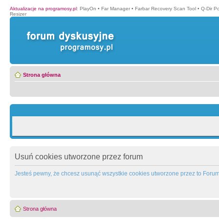
Aktualizacje na programosy.pl
:
PlayOn
•
Far Manager
•
Farbar Recovery Scan Tool
•
Q-Dir P
Resizer
Strona główna
Usuń cookies utworzone przez forum
Jesteś pewny, że chcesz usunąć wszystkie cookies utworzone przez to Foru
Strona główna