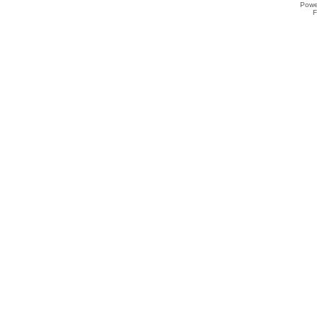
Powe
F