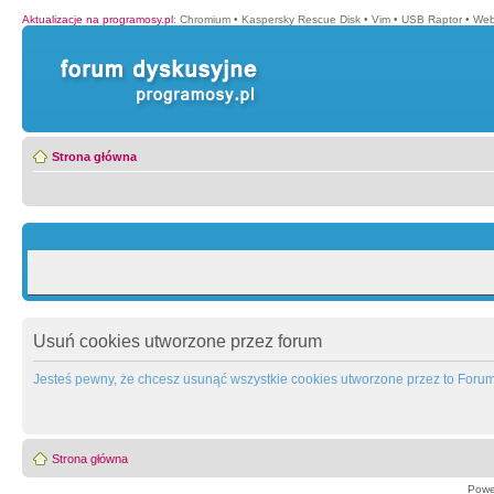
Aktualizacje na programosy.pl
:
Chromium
•
Kaspersky Rescue Disk
•
Vim
•
USB Raptor
•
Web
Strona główna
Usuń cookies utworzone przez forum
Jesteś pewny, że chcesz usunąć wszystkie cookies utworzone przez to Foru
Strona główna
Powe