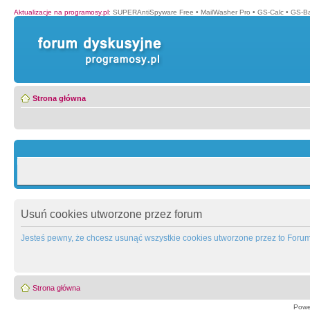
Aktualizacje na programosy.pl
:
SUPERAntiSpyware Free
•
MailWasher Pro
•
GS-Calc
•
GS-B
Strona główna
Usuń cookies utworzone przez forum
Jesteś pewny, że chcesz usunąć wszystkie cookies utworzone przez to Foru
Strona główna
Powe