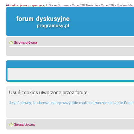
Aktualizacje na programosy.pl
:
Brave Browser
•
CrossFTP Portable
•
CrossFTP
•
System Mec
Strona główna
Usuń cookies utworzone przez forum
Jesteś pewny, że chcesz usunąć wszystkie cookies utworzone przez to Foru
Strona główna