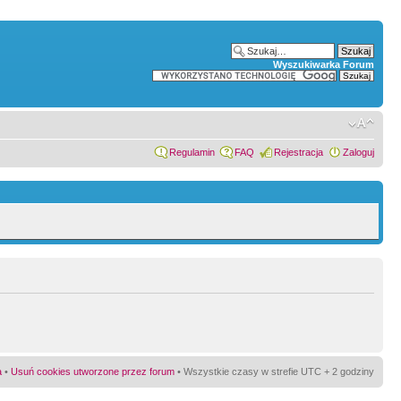
Wyszukiwarka Forum
Regulamin
FAQ
Rejestracja
Zaloguj
a
•
Usuń cookies utworzone przez forum
• Wszystkie czasy w strefie UTC + 2 godziny