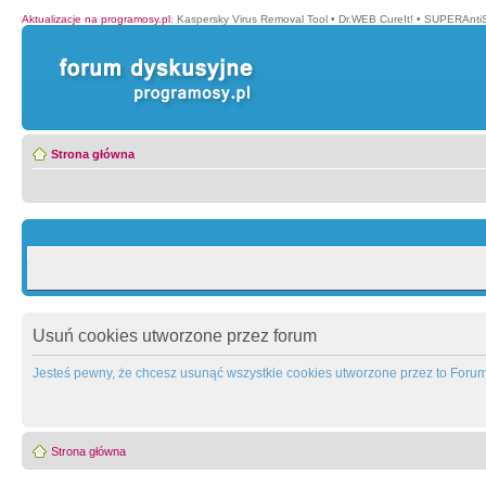
Aktualizacje na programosy.pl
:
Kaspersky Virus Removal Tool
•
Dr.WEB CureIt!
•
SUPERAntiS
Strona główna
Usuń cookies utworzone przez forum
Jesteś pewny, że chcesz usunąć wszystkie cookies utworzone przez to Foru
Strona główna