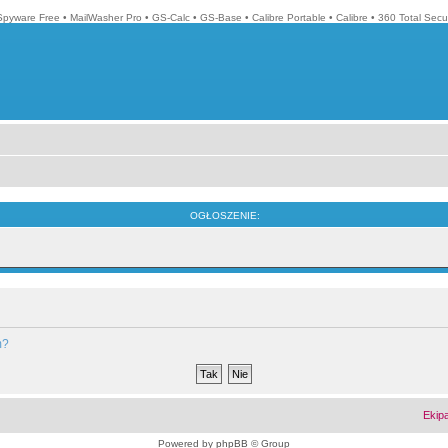
pyware Free
•
MailWasher Pro
•
GS-Calc
•
GS-Base
•
Calibre Portable
•
Calibre
•
360 Total Secur
OGŁOSZENIE:
m?
Ekip
Powered by
phpBB
© Group