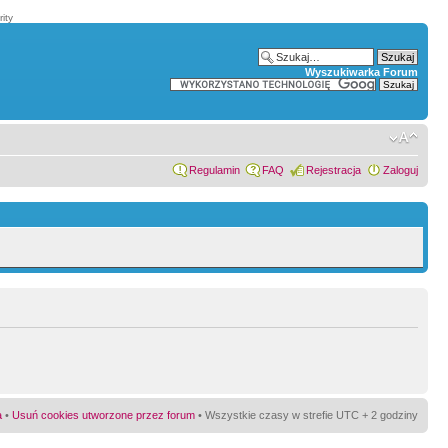
ity
Wyszukiwarka Forum
Regulamin
FAQ
Rejestracja
Zaloguj
a
•
Usuń cookies utworzone przez forum
• Wszystkie czasy w strefie UTC + 2 godziny