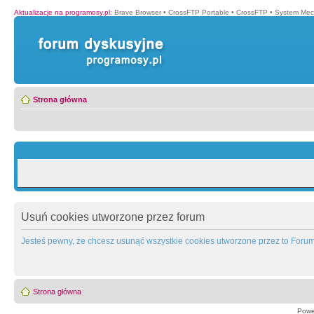
Aktualizacje na programosy.pl
:
Brave Browser
•
CrossFTP Portable
•
CrossFTP
•
System Mec
Strona główna
Usuń cookies utworzone przez forum
Jesteś pewny, że chcesz usunąć wszystkie cookies utworzone przez to Foru
Strona główna
Powe