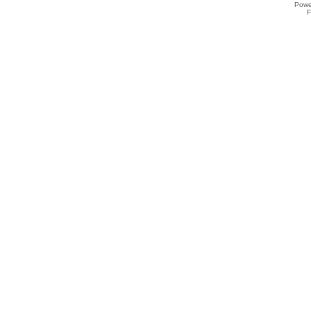
Powe
F