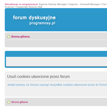
Aktualizacje na programosy.pl
:
Argente Startup Manager
•
Argente - Uninstall Manager
•
Far
Scanner
•
Kaspersky Rescue Disk
Strona główna
Usuń cookies utworzone przez forum
Jesteś pewny, że chcesz usunąć wszystkie cookies utworzone przez to Foru
Strona główna