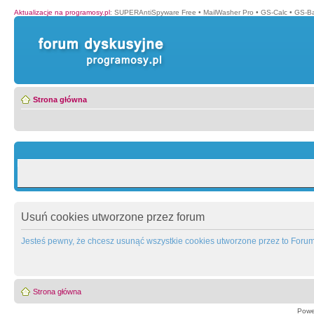
Aktualizacje na programosy.pl
:
SUPERAntiSpyware Free
•
MailWasher Pro
•
GS-Calc
•
GS-B
Strona główna
Usuń cookies utworzone przez forum
Jesteś pewny, że chcesz usunąć wszystkie cookies utworzone przez to Foru
Strona główna
Powe