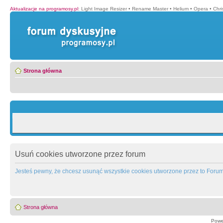
Aktualizacje na programosy.pl
:
Light Image Resizer
•
Rename Master
•
Helium
•
Opera
•
Chr
Strona główna
Usuń cookies utworzone przez forum
Jesteś pewny, że chcesz usunąć wszystkie cookies utworzone przez to Foru
Strona główna
Powe