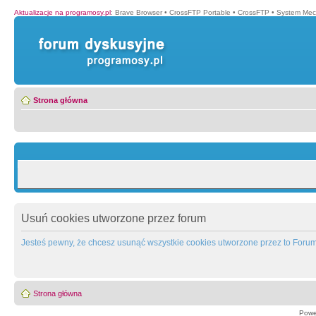
Aktualizacje na programosy.pl
:
Brave Browser
•
CrossFTP Portable
•
CrossFTP
•
System Mec
Strona główna
Usuń cookies utworzone przez forum
Jesteś pewny, że chcesz usunąć wszystkie cookies utworzone przez to Foru
Strona główna
Powe