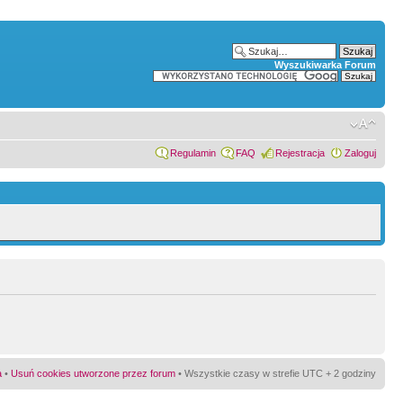
Wyszukiwarka Forum
Regulamin
FAQ
Rejestracja
Zaloguj
a
•
Usuń cookies utworzone przez forum
• Wszystkie czasy w strefie UTC + 2 godziny