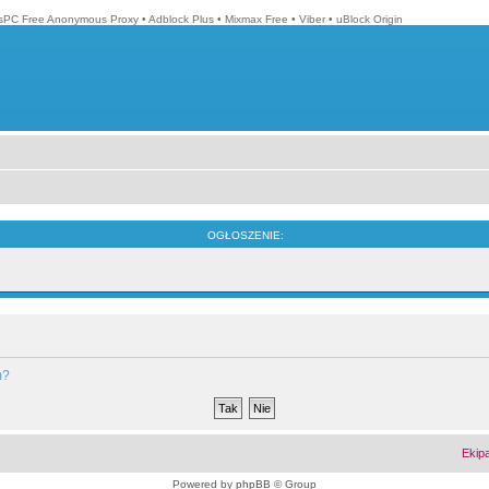
isPC Free Anonymous Proxy
•
Adblock Plus
•
Mixmax Free
•
Viber
•
uBlock Origin
OGŁOSZENIE:
m?
Ekip
Powered by
phpBB
© Group