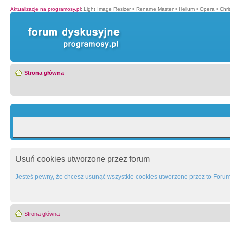
Aktualizacje na programosy.pl
:
Light Image Resizer
•
Rename Master
•
Helium
•
Opera
•
Chr
Strona główna
Usuń cookies utworzone przez forum
Jesteś pewny, że chcesz usunąć wszystkie cookies utworzone przez to Foru
Strona główna