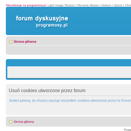
Aktualizacje na programosy.pl
:
Light Image Resizer
•
Rename Master
•
Helium
•
Opera
•
Chr
Strona główna
Usuń cookies utworzone przez forum
Jesteś pewny, że chcesz usunąć wszystkie cookies utworzone przez to Foru
Strona główna
Powe