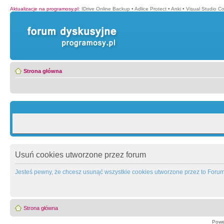
Aktualizacje na programosy.pl
:
IDrive Online Backup
•
Adlice Protect
•
Anki
•
Visual Studio C
Strona główna
Usuń cookies utworzone przez forum
Jesteś pewny, że chcesz usunąć wszystkie cookies utworzone przez to Foru
Strona główna
Powe