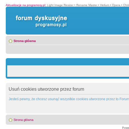
Aktualizacje na programosy.pl
:
Light Image Resizer
•
Rename Master
•
Helium
•
Opera
•
Chr
Strona główna
Usuń cookies utworzone przez forum
Jesteś pewny, że chcesz usunąć wszystkie cookies utworzone przez to Foru
Strona główna
Powe