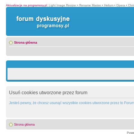
Aktualizacje na programosy.pl
:
Light Image Resizer
•
Rename Master
•
Helium
•
Opera
•
Chr
Strona główna
Usuń cookies utworzone przez forum
Jesteś pewny, że chcesz usunąć wszystkie cookies utworzone przez to Foru
Strona główna
Powe