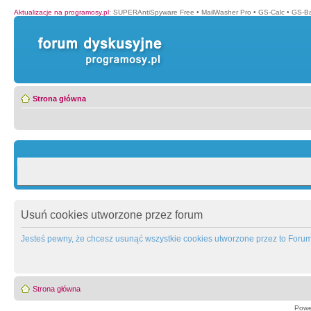
Aktualizacje na programosy.pl
:
SUPERAntiSpyware Free
•
MailWasher Pro
•
GS-Calc
•
GS-B
Strona główna
Usuń cookies utworzone przez forum
Jesteś pewny, że chcesz usunąć wszystkie cookies utworzone przez to Foru
Strona główna
Powe