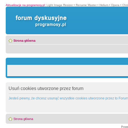
Aktualizacje na programosy.pl
:
Light Image Resizer
•
Rename Master
•
Helium
•
Opera
•
Chr
Strona główna
Usuń cookies utworzone przez forum
Jesteś pewny, że chcesz usunąć wszystkie cookies utworzone przez to Foru
Strona główna
Powe