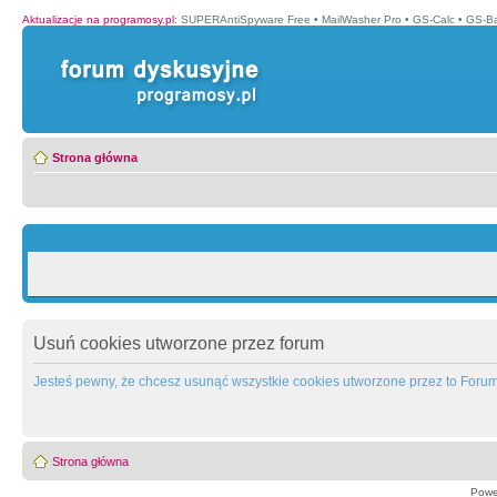
Aktualizacje na programosy.pl
:
SUPERAntiSpyware Free
•
MailWasher Pro
•
GS-Calc
•
GS-B
Strona główna
Usuń cookies utworzone przez forum
Jesteś pewny, że chcesz usunąć wszystkie cookies utworzone przez to Foru
Strona główna
Powe