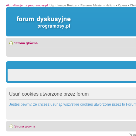
Aktualizacje na programosy.pl
:
Light Image Resizer
•
Rename Master
•
Helium
•
Opera
•
Chr
Strona główna
Usuń cookies utworzone przez forum
Jesteś pewny, że chcesz usunąć wszystkie cookies utworzone przez to Foru
Strona główna
Powe