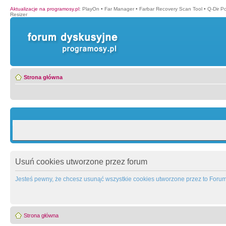
Aktualizacje na programosy.pl
:
PlayOn
•
Far Manager
•
Farbar Recovery Scan Tool
•
Q-Dir P
Resizer
Strona główna
Usuń cookies utworzone przez forum
Jesteś pewny, że chcesz usunąć wszystkie cookies utworzone przez to Foru
Strona główna