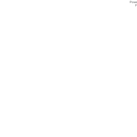
Powe
F