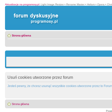
Aktualizacje na programosy.pl
:
Light Image Resizer
•
Rename Master
•
Helium
•
Opera
•
Chr
Strona główna
Usuń cookies utworzone przez forum
Jesteś pewny, że chcesz usunąć wszystkie cookies utworzone przez to Foru
Strona główna
Powe