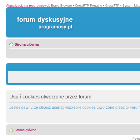
Aktualizacje na programosy.pl
:
Brave Browser
•
CrossFTP Portable
•
CrossFTP
•
System Mec
Strona główna
Usuń cookies utworzone przez forum
Jesteś pewny, że chcesz usunąć wszystkie cookies utworzone przez to Foru
Strona główna
Powe