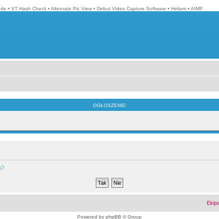
ode
•
VT Hash Check
•
Alternate Pic View
•
Debut Video Capture Software
•
Helium
•
AIMP
OGŁOSZENIE:
m?
Ekip
Powered by
phpBB
© Group