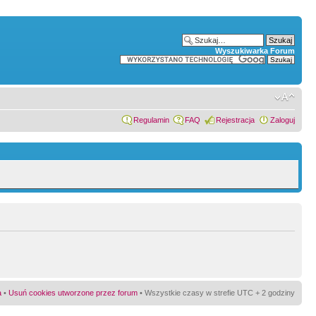
Wyszukiwarka Forum
Regulamin
FAQ
Rejestracja
Zaloguj
a
•
Usuń cookies utworzone przez forum
• Wszystkie czasy w strefie UTC + 2 godziny