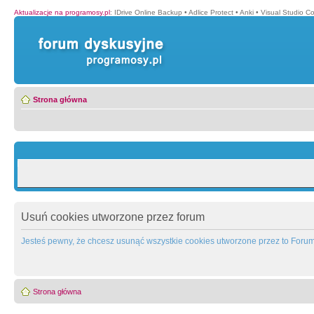
Aktualizacje na programosy.pl
:
IDrive Online Backup
•
Adlice Protect
•
Anki
•
Visual Studio C
Strona główna
Usuń cookies utworzone przez forum
Jesteś pewny, że chcesz usunąć wszystkie cookies utworzone przez to Foru
Strona główna