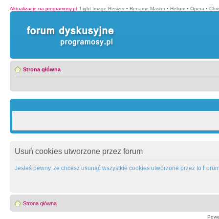
Aktualizacje na programosy.pl
:
Light Image Resizer
•
Rename Master
•
Helium
•
Opera
•
Chr
Strona główna
Usuń cookies utworzone przez forum
Jesteś pewny, że chcesz usunąć wszystkie cookies utworzone przez to Foru
Strona główna
Powe