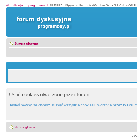
Aktualizacje na programosy.pl
:
SUPERAntiSpyware Free
•
MailWasher Pro
•
GS-Calc
•
GS-B
Strona główna
Usuń cookies utworzone przez forum
Jesteś pewny, że chcesz usunąć wszystkie cookies utworzone przez to Foru
Strona główna
Powe