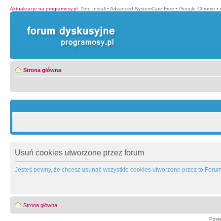
Aktualizacje na programosy.pl
:
Zero Install
•
Advanced SystemCare Free
•
Google Chrome
•
Strona główna
Usuń cookies utworzone przez forum
Jesteś pewny, że chcesz usunąć wszystkie cookies utworzone przez to Foru
Strona główna
Powe